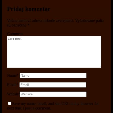
Pridaj komentár
Vaša e-mailová adresa nebude zverejnená.
Vyžadované polia
sú označené
*
Comment
Name
*
Email
*
Website
Save my name, email, and site URL in my browser for
next time I post a comment.