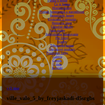
Všetko o henne
Čo je henna
História henny
Priebeh hennovania a starostlivosť
Bezpečnosť henny
Trvácnosť a intenzita
Henna na vlasy
Užitočné odkazy
Naše služby
Individuálne hennovanie
Pre firmy
Svadby
Tehotenská henna
Darčekové poukazy
Používané farby
Galéria
Cenník
O mne
Kontakt
«
O mne
ville_valo_5_by_freyjaskadi-d5srgbs